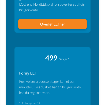
LOU end NordLEI, skal først overføres til din
brugerkonto.
Overfør LEI her
499
DKK/år *
Forny LEI
Fornyelsesprocessen tager kun et par
minutter. Hvis du ikke har en brugerkonto,
kan du registrere en.
* LEI-fornyelse, 5 år