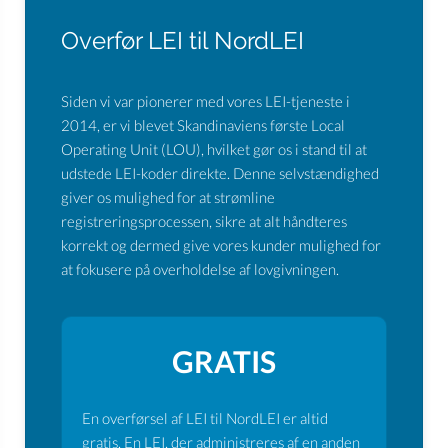
Overfør LEI til NordLEI
Siden vi var pionerer med vores LEI-tjeneste i
2014, er vi blevet Skandinaviens første Local
Operating Unit (LOU), hvilket gør os i stand til at
udstede LEI-koder direkte. Denne selvstændighed
giver os mulighed for at strømline
registreringsprocessen, sikre at alt håndteres
korrekt og dermed give vores kunder mulighed for
at fokusere på overholdelse af lovgivningen.
GRATIS
En overførsel af LEI til NordLEI er altid
gratis. En LEI, der administreres af en anden