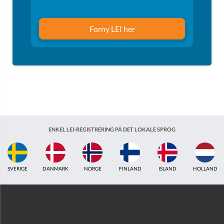
Forny LEI her
ENKEL LEI-REGISTRERING PÅ DET LOKALE SPROG
LAND
ISLAND
HOLLAND
STORBRITANNIEN
INDIEN
ESTLAND
A