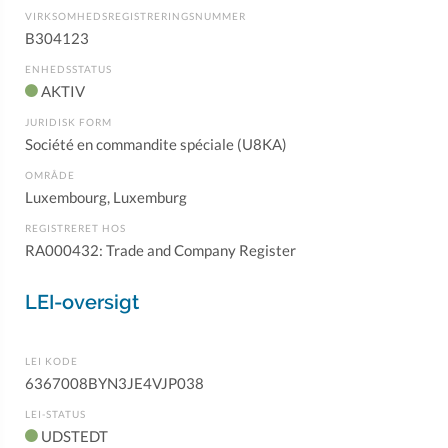
VIRKSOMHEDSREGISTRERINGSNUMMER
B304123
ENHEDSSTATUS
AKTIV
JURIDISK FORM
Société en commandite spéciale (U8KA)
OMRÅDE
Luxembourg, Luxemburg
REGISTRERET HOS
RA000432: Trade and Company Register
LEI-oversigt
LEI KODE
6367008BYN3JE4VJP038
LEI-STATUS
UDSTEDT