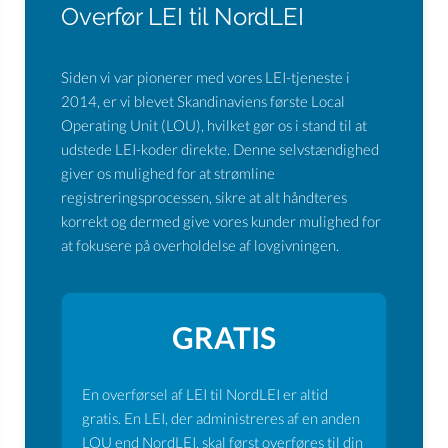
Overfør LEI til NordLEI
Siden vi var pionerer med vores LEI-tjeneste i
2014, er vi blevet Skandinaviens første Local
Operating Unit (LOU), hvilket gør os i stand til at
udstede LEI-koder direkte. Denne selvstændighed
giver os mulighed for at strømline
registreringsprocessen, sikre at alt håndteres
korrekt og dermed give vores kunder mulighed for
at fokusere på overholdelse af lovgivningen.
GRATIS
En overførsel af LEI til NordLEI er altid
gratis. En LEI, der administreres af en anden
LOU end NordLEI, skal først overføres til din