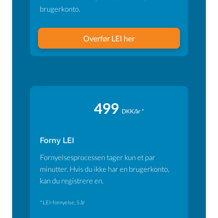
brugerkonto.
Overfør LEI her
499
DKK/år *
Forny LEI
Fornyelsesprocessen tager kun et par
minutter. Hvis du ikke har en brugerkonto,
kan du registrere en.
* LEI-fornyelse, 5 år