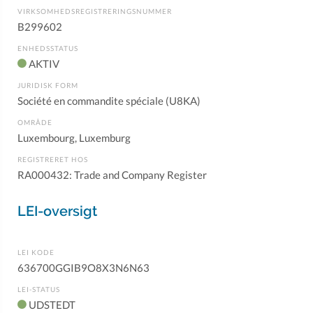
VIRKSOMHEDSREGISTRERINGSNUMMER
B299602
ENHEDSSTATUS
AKTIV
JURIDISK FORM
Société en commandite spéciale (U8KA)
OMRÅDE
Luxembourg, Luxemburg
REGISTRERET HOS
RA000432: Trade and Company Register
LEI-oversigt
LEI KODE
636700GGIB9O8X3N6N63
LEI-STATUS
UDSTEDT