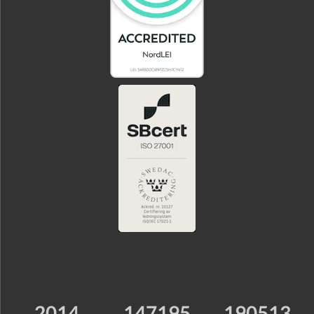
2014
147195
190513