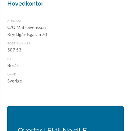
Hovedkontor
ADRESSE
C/O Mats Svensson
Kryddgårdsgatan 70
POSTNUMMER
507 53
BY
Borås
LAND
Sverige
Overfør LEI til NordLEI