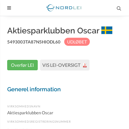
Aktiesparklubben Oscar
5493003TA87N5HIODL60
UDLØBET
Overfør LEI
VIS LEI-OVERSIGT
Generel information
VIRKSOMHEDSNAVN
Aktiesparklubben Oscar
VIRKSOMHEDSREGISTRERINGSNUMMER