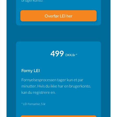
brugerkonto.
Overfør LEI her
499
DKK/år *
Forny LEI
Fornyelsesprocessen tager kun et par
minutter. Hvis du ikke har en brugerkonto,
kan du registrere en.
* LEI-fornyelse, 5 år