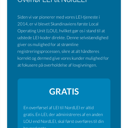
Siden vi var pionerer med vores LEI-tjeneste i
2014, er vi blevet Skandinaviens første Local
Operating Unit (LOU), hvilket gør os i stand til at
udstede LEI-koder direkte. Denne selvstændighed
giver os mulighed for at strømline
registreringsprocessen, sikre at alt håndteres
korrekt og dermed give vores kunder mulighed for
at fokusere på overholdelse af lovgivningen.
GRATIS
En overførsel af LEI til NordLEI er altid
gratis. En LEI, der administreres af en anden
LOU end NordLEI, skal først overføres til din