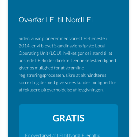
Overfør LEI til NordLEI
Siden vi var pionerer med vores LEI-tjeneste i
2014, er vi blevet Skandinaviens første Local
Operating Unit (LOU), hvilket gør os i stand til at
udstede LEI-koder direkte. Denne selvstændighed
giver os mulighed for at strømline
registreringsprocessen, sikre at alt håndteres
korrekt og dermed give vores kunder mulighed for
at fokusere på overholdelse af lovgivningen.
GRATIS
En overførsel af LEI til NordLEI er altid