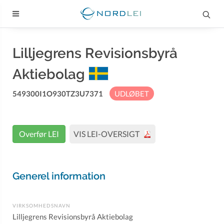
Lilljegrens Revisionsbyrå
Aktiebolag
549300I1O930TZ3U7371
UDLØBET
Overfør LEI
VIS LEI-OVERSIGT
Generel information
VIRKSOMHEDSNAVN
Lilljegrens Revisionsbyrå Aktiebolag