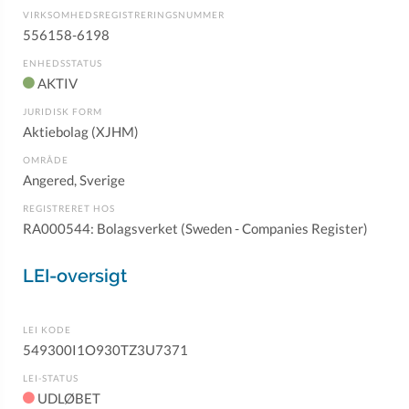
VIRKSOMHEDSREGISTRERINGSNUMMER
556158-6198
ENHEDSSTATUS
AKTIV
JURIDISK FORM
Aktiebolag (XJHM)
OMRÅDE
Angered, Sverige
REGISTRERET HOS
RA000544: Bolagsverket (Sweden - Companies Register)
LEI-oversigt
LEI KODE
549300I1O930TZ3U7371
LEI-STATUS
UDLØBET