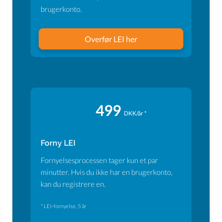
brugerkonto.
Overfør LEI her
499
DKK/år *
Forny LEI
Fornyelsesprocessen tager kun et par
minutter. Hvis du ikke har en brugerkonto,
kan du registrere en.
* LEI-fornyelse, 5 år