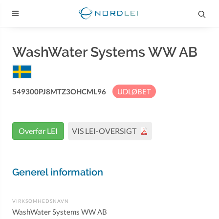
WashWater Systems WW AB
549300PJ8MTZ3OHCML96
UDLØBET
Overfør LEI
VIS LEI-OVERSIGT
Generel information
VIRKSOMHEDSNAVN
WashWater Systems WW AB