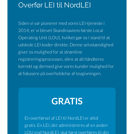
Overfør LEI til NordLEI
Siden vi var pionerer med vores LEI-tjeneste i
2014, er vi blevet Skandinaviens første Local
Operating Unit (LOU), hvilket gør os i stand til at
udstede LEI-koder direkte. Denne selvstændighed
giver os mulighed for at strømline
registreringsprocessen, sikre at alt håndteres
korrekt og dermed give vores kunder mulighed for
at fokusere på overholdelse af lovgivningen.
GRATIS
En overførsel af LEI til NordLEI er altid
gratis. En LEI, der administreres af en anden
LOU end NordLEI, skal først overføres til din