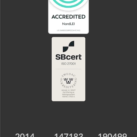
2014
147183
190499