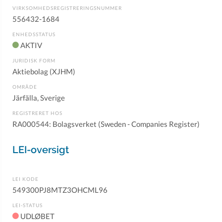
VIRKSOMHEDSREGISTRERINGSNUMMER
556432-1684
ENHEDSSTATUS
AKTIV
JURIDISK FORM
Aktiebolag (XJHM)
OMRÅDE
Järfälla, Sverige
REGISTRERET HOS
RA000544: Bolagsverket (Sweden - Companies Register)
LEI-oversigt
LEI KODE
549300PJ8MTZ3OHCML96
LEI-STATUS
UDLØBET