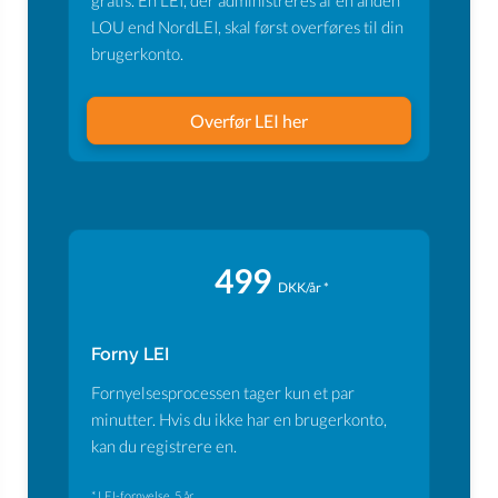
gratis. En LEI, der administreres af en anden
LOU end NordLEI, skal først overføres til din
brugerkonto.
Overfør LEI her
499
DKK/år *
Forny LEI
Fornyelsesprocessen tager kun et par
minutter. Hvis du ikke har en brugerkonto,
kan du registrere en.
* LEI-fornyelse, 5 år