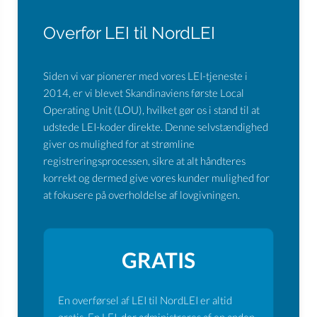
Overfør LEI til NordLEI
Siden vi var pionerer med vores LEI-tjeneste i
2014, er vi blevet Skandinaviens første Local
Operating Unit (LOU), hvilket gør os i stand til at
udstede LEI-koder direkte. Denne selvstændighed
giver os mulighed for at strømline
registreringsprocessen, sikre at alt håndteres
korrekt og dermed give vores kunder mulighed for
at fokusere på overholdelse af lovgivningen.
GRATIS
En overførsel af LEI til NordLEI er altid