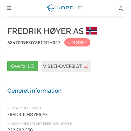
FREDRIK HØYER AS
6367009ESIY3BCNTH347
UDLØBET
Overfør LEI
VIS LEI-OVERSIGT
Generel information
VIRKSOMHEDSNAVN
FREDRIK HØYER AS
VIRKSOMHEDSREGISTRERINGSNUMMER
922 289 050