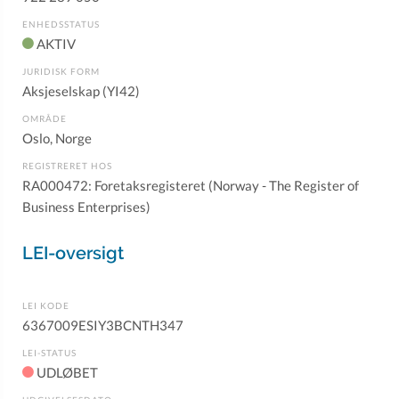
ENHEDSSTATUS
AKTIV
JURIDISK FORM
Aksjeselskap (YI42)
OMRÅDE
Oslo, Norge
REGISTRERET HOS
RA000472: Foretaksregisteret (Norway - The Register of
Business Enterprises)
LEI-oversigt
LEI KODE
6367009ESIY3BCNTH347
LEI-STATUS
UDLØBET