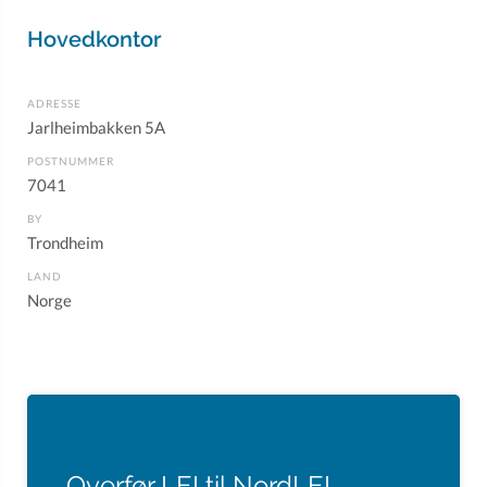
Hovedkontor
ADRESSE
Jarlheimbakken 5A
POSTNUMMER
7041
BY
Trondheim
LAND
Norge
Overfør LEI til NordLEI