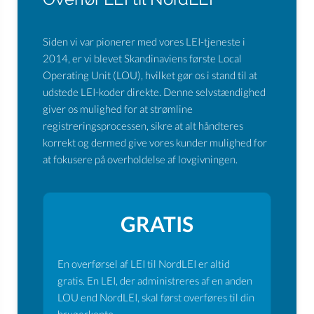
Siden vi var pionerer med vores LEI-tjeneste i
2014, er vi blevet Skandinaviens første Local
Operating Unit (LOU), hvilket gør os i stand til at
udstede LEI-koder direkte. Denne selvstændighed
giver os mulighed for at strømline
registreringsprocessen, sikre at alt håndteres
korrekt og dermed give vores kunder mulighed for
at fokusere på overholdelse af lovgivningen.
GRATIS
En overførsel af LEI til NordLEI er altid
gratis. En LEI, der administreres af en anden
LOU end NordLEI, skal først overføres til din