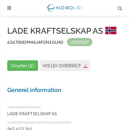
LADE KRAFTSELSKAP AS
636700D9MAJ4P2N1GU40
UDSTEDT
Overfør LEI
VIS LEI-OVERSIGT
Generel information
VIRKSOMHEDSNAVN
LADE KRAFTSELSKAP AS
VIRKSOMHEDSREGISTRERINGSNUMMER
965 623 361