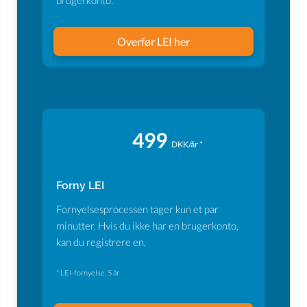
brugerkonto.
Overfør LEI her
499
DKK/år *
Forny LEI
Fornyelsesprocessen tager kun et par
minutter. Hvis du ikke har en brugerkonto,
kan du registrere en.
* LEI-fornyelse, 5 år