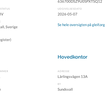
636700DSZ9U0SPXTSQ12
STATUS
UDGIVELSESDATO
IV
2026-05-07
E
Se hele oversigten på gleif.org
all, Sverige
gister)
Hovedkontor
UMMER
ADRESSE
1
Lärlingsvägen 13A
BY
e
Sundsvall