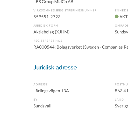
LBS Group MidCo AB
VIRKSOMHEDSREGISTRERINGSNUMMER
ENHEDS
559551-2723
AKT
JURIDISK FORM
OMRÅD
Aktiebolag (XJHM)
Sundsv
REGISTRERET HOS
RA000544: Bolagsverket (Sweden - Companies Re
Juridisk adresse
ADRESSE
POSTN
Lärlingsvägen 13A
863 4
BY
LAND
Sundsvall
Sverig