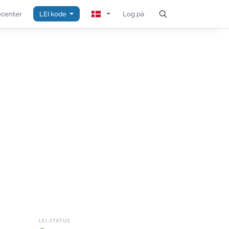
center
LEI kode
Log på
LEI-STATUS