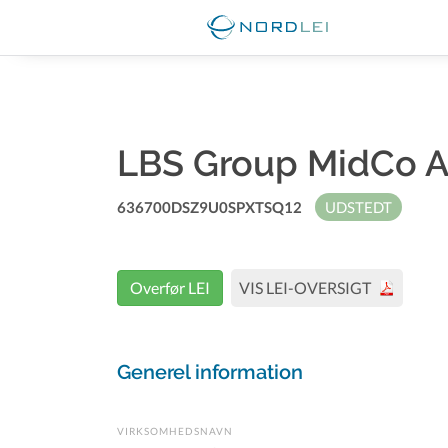
LBS Group MidCo 
636700DSZ9U0SPXTSQ12
UDSTEDT
Overfør LEI
VIS LEI-OVERSIGT
Generel information
VIRKSOMHEDSNAVN