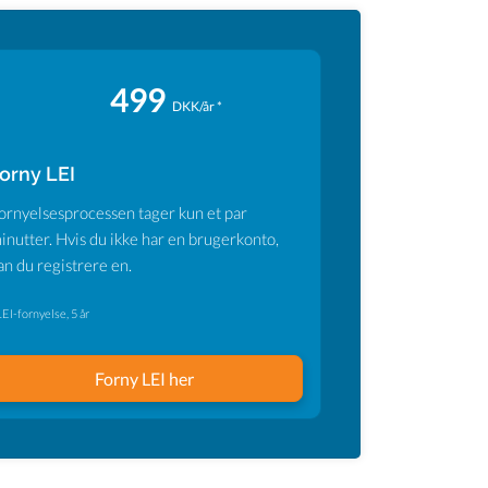
499
DKK/år *
orny LEI
ornyelsesprocessen tager kun et par
inutter. Hvis du ikke har en brugerkonto,
an du registrere en.
LEI-fornyelse, 5 år
Forny LEI her