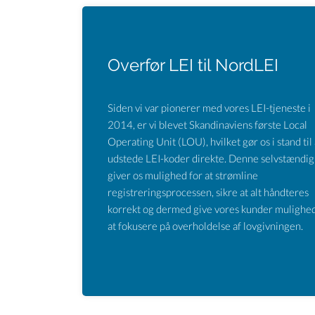
Overfør LEI til NordLEI
Siden vi var pionerer med vores LEI-tjeneste i
2014, er vi blevet Skandinaviens første Local
Operating Unit (LOU), hvilket gør os i stand til 
udstede LEI-koder direkte. Denne selvstændi
giver os mulighed for at strømline
registreringsprocessen, sikre at alt håndteres
korrekt og dermed give vores kunder mulighed
at fokusere på overholdelse af lovgivningen.