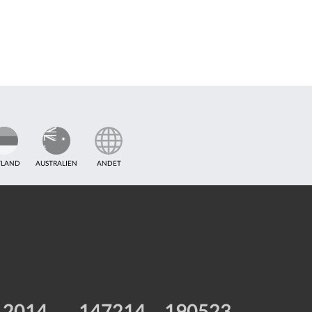
TLAND
AUSTRALIEN
ANDET
2014
147214
190523