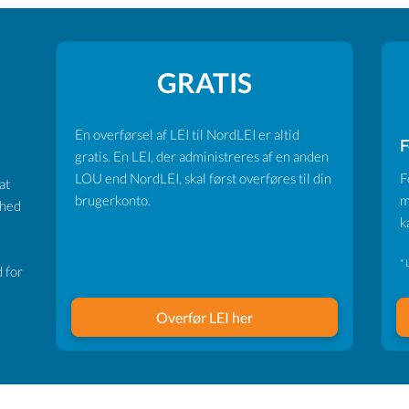
GRATIS
En overførsel af LEI til NordLEI er altid
F
gratis. En LEI, der administreres af en anden
LOU end NordLEI, skal først overføres til din
F
at
brugerkonto.
m
ghed
k
* 
 for
Overfør LEI her