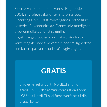
Siden vi var pionerer med vores LEI-tjeneste i
2014, er vi blevet Skandinaviens første Local
Operating Unit (LOU), hvilket gør os i stand til at
udstede LEI-koder direkte. Denne selvstændighed
giver os mulighed for at strømline
registreringsprocessen, sikre at alt håndteres
korrekt og dermed give vores kunder mulighed for
at fokusere på overholdelse af lovgivningen.
GRATIS
En overførsel af LEI til NordLEI er altid
gratis. En LEI, der administreres af en anden
LOU end NordLEI, skal først overføres til din
brugerkonto.