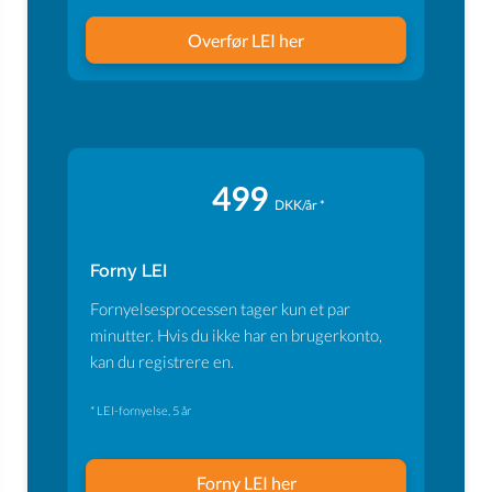
Overfør LEI her
499
DKK/år *
Forny LEI
Fornyelsesprocessen tager kun et par
minutter. Hvis du ikke har en brugerkonto,
kan du registrere en.
* LEI-fornyelse, 5 år
Forny LEI her