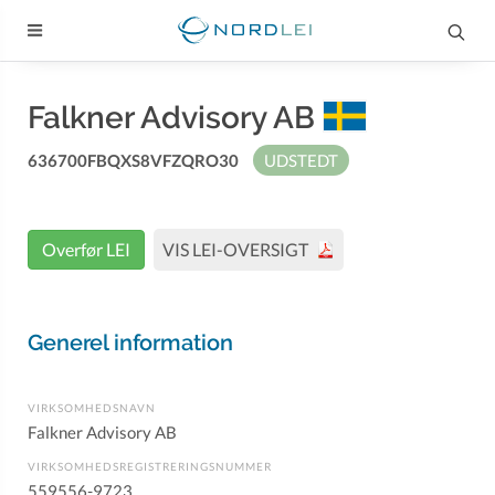
Falkner Advisory AB
636700FBQXS8VFZQRO30
UDSTEDT
Overfør LEI
VIS LEI-OVERSIGT
Generel information
VIRKSOMHEDSNAVN
Falkner Advisory AB
VIRKSOMHEDSREGISTRERINGSNUMMER
559556-9723