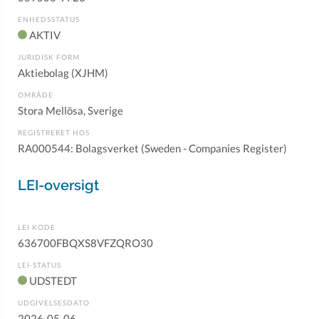
ENHEDSSTATUS
AKTIV
JURIDISK FORM
Aktiebolag (XJHM)
OMRÅDE
Stora Mellösa, Sverige
REGISTRERET HOS
RA000544: Bolagsverket (Sweden - Companies Register)
LEI-oversigt
LEI KODE
636700FBQXS8VFZQRO30
LEI-STATUS
UDSTEDT
UDGIVELSESDATO
2026-05-06