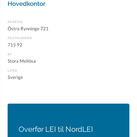
Hovedkontor
ADRESSE
Östra Rynninge 721
POSTNUMMER
715 92
BY
Stora Mellösa
LAND
Sverige
Overfør LEI til NordLEI