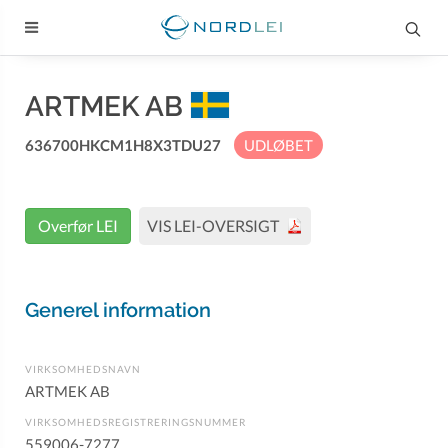
ARTMEK AB
636700HKCM1H8X3TDU27
UDLØBET
Overfør LEI
VIS LEI-OVERSIGT
Generel information
VIRKSOMHEDSNAVN
ARTMEK AB
VIRKSOMHEDSREGISTRERINGSNUMMER
559006-7277