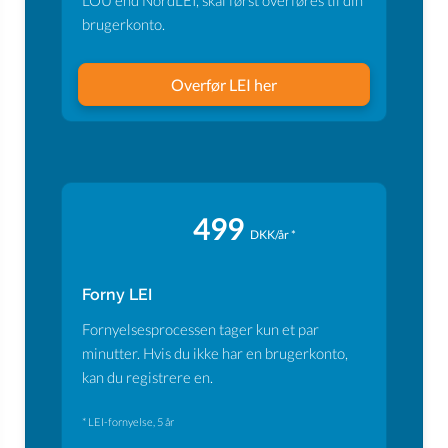
LOU end NordLEI, skal først overføres til din
brugerkonto.
Overfør LEI her
499
DKK/år *
Forny LEI
Fornyelsesprocessen tager kun et par
minutter. Hvis du ikke har en brugerkonto,
kan du registrere en.
* LEI-fornyelse, 5 år