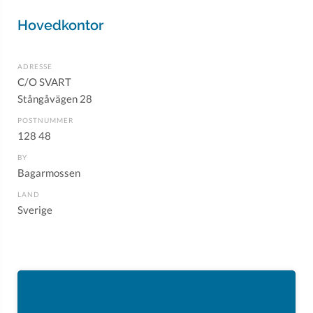
Hovedkontor
ADRESSE
C/O SVART
Stångåvägen 28
POSTNUMMER
128 48
BY
Bagarmossen
LAND
Sverige