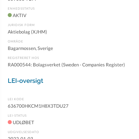
ENHEDSSTATUS
AKTIV
JURIDISK FORM
Aktiebolag (XJHM)
OMRÅDE
Bagarmossen, Sverige
REGISTRERET HOS
RA000544: Bolagsverket (Sweden - Companies Register)
LEI-oversigt
LEI KODE
636700HKCM1H8X3TDU27
LEI-STATUS
UDLØBET
UDGIVELSESDATO
2022-01-03