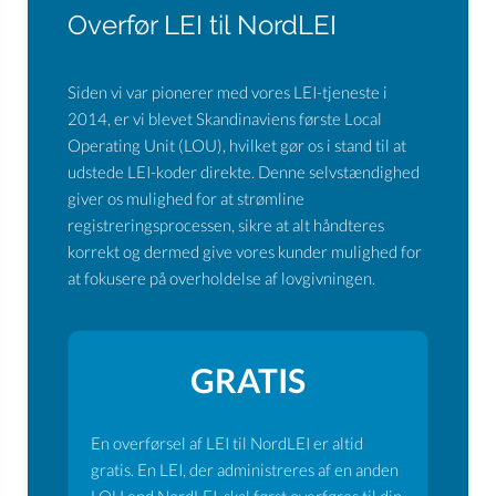
Overfør LEI til NordLEI
Siden vi var pionerer med vores LEI-tjeneste i
2014, er vi blevet Skandinaviens første Local
Operating Unit (LOU), hvilket gør os i stand til at
udstede LEI-koder direkte. Denne selvstændighed
giver os mulighed for at strømline
registreringsprocessen, sikre at alt håndteres
korrekt og dermed give vores kunder mulighed for
at fokusere på overholdelse af lovgivningen.
GRATIS
En overførsel af LEI til NordLEI er altid
gratis. En LEI, der administreres af en anden