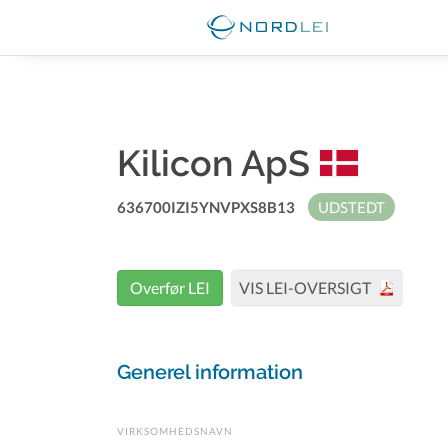
Kilicon ApS
636700IZI5YNVPXS8B13
UDSTEDT
Overfør LEI
VIS LEI-OVERSIGT
Generel information
VIRKSOMHEDSNAVN