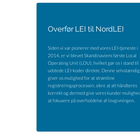
Overfør LEI til NordLEI
Siden vi var pionerer med vores LEI-tjeneste i
2014, er vi blevet Skandinaviens første Local
Operating Unit (LOU), hvilket gør os i stand til 
udstede LEI-koder direkte. Denne selvstændi
giver os mulighed for at strømline
registreringsprocessen, sikre at alt håndteres
korrekt og dermed give vores kunder mulighed
at fokusere på overholdelse af lovgivningen.