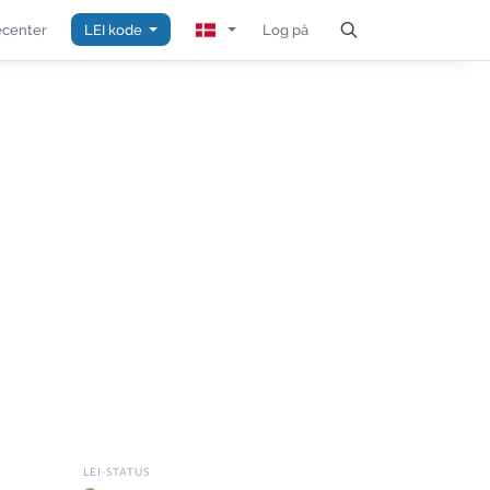
center
LEI kode
Log på
LEI-STATUS