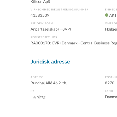
Kilicon ApS
VIRKSOMHEDSREGISTRERINGSNUMMER
ENHEDS
41583509
AKT
JURIDISK FORM
OMRÅD
Anpartsselskab (H8VP)
Højbje
REGISTRERET HOS
RA000170: CVR (Denmark - Central Business Reg
Juridisk adresse
ADRESSE
POSTN
Rundhøj Allé 46 2. th.
8270
BY
LAND
Højbjerg
Danma