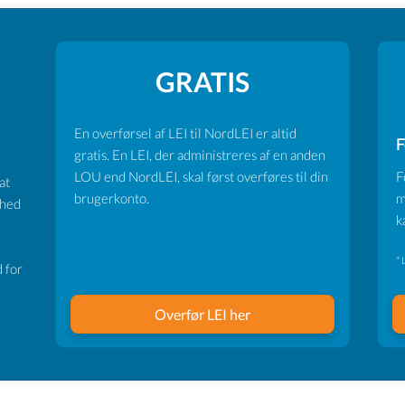
GRATIS
En overførsel af LEI til NordLEI er altid
F
gratis. En LEI, der administreres af en anden
LOU end NordLEI, skal først overføres til din
F
at
brugerkonto.
m
ghed
k
* 
 for
Overfør LEI her