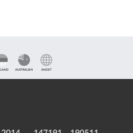
TLAND
AUSTRALIEN
ANDET
2014
147191
190511