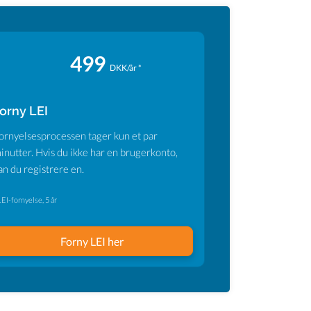
499
DKK/år *
orny LEI
ornyelsesprocessen tager kun et par
inutter. Hvis du ikke har en brugerkonto,
an du registrere en.
LEI-fornyelse, 5 år
Forny LEI her