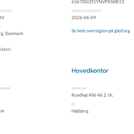
636700IZI5YNVPXS8B13
STATUS
UDGIVELSESDATO
IV
2026-06-09
E
Se hele oversigten på gleif.org
rg, Danmark
ister)
Hovedkontor
UMMER
ADRESSE
Rundhøj Allé 46 2. th.
BY
rk
Højbjerg