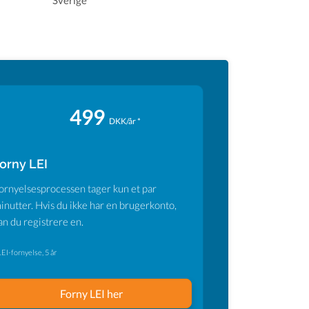
Sverige
499
DKK/år *
orny LEI
ornyelsesprocessen tager kun et par
inutter. Hvis du ikke har en brugerkonto,
an du registrere en.
LEI-fornyelse, 5 år
Forny LEI her