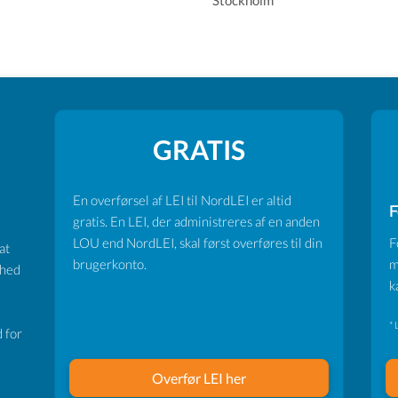
Stockholm
GRATIS
En overførsel af LEI til NordLEI er altid
F
gratis. En LEI, der administreres af en anden
LOU end NordLEI, skal først overføres til din
F
at
brugerkonto.
m
ghed
k
* 
 for
Overfør LEI her