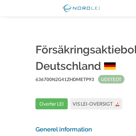
Försäkringsaktiebo
Deutschland
636700N2G41ZHDMETP93
UDSTEDT
Overfør LEI
VIS LEI-OVERSIGT
Generel information