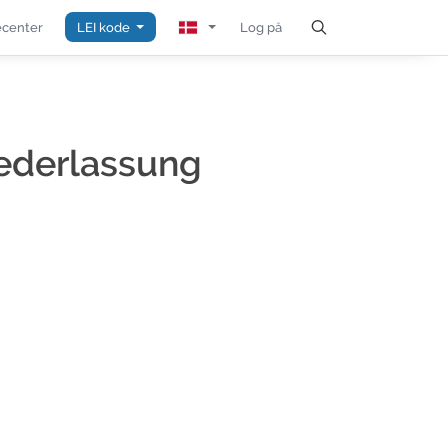
center
LEI kode
Log på
iederlassung