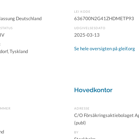
LEI KODE
rlassung Deutschland
636700N2G41ZHDMETP93
STATUS
UDGIVELSESDATO
IV
2025-03-13
E
Se hele oversigten på gleif.org
dorf, Tyskland
Hovedkontor
UMMER
ADRESSE
C/O Försäkringsaktiebolaget A
(publ)
nd
BY