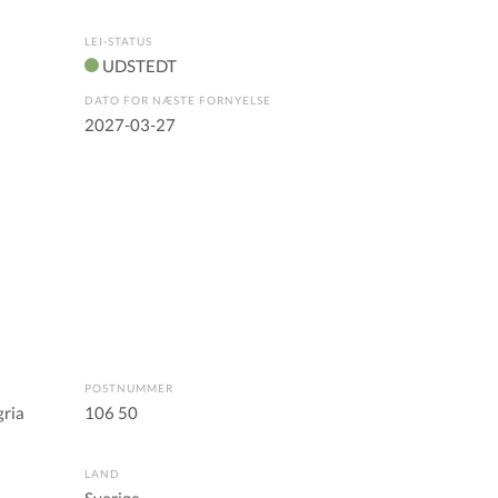
LEI-STATUS
UDSTEDT
DATO FOR NÆSTE FORNYELSE
2027-03-27
POSTNUMMER
gria
106 50
LAND