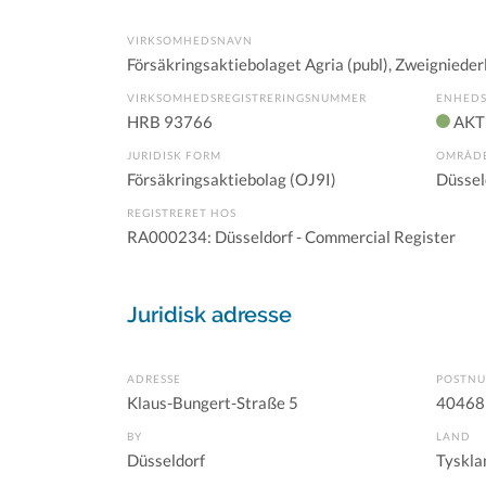
VIRKSOMHEDSNAVN
Försäkringsaktiebolaget Agria (publ), Zweigniede
VIRKSOMHEDSREGISTRERINGSNUMMER
ENHEDS
HRB 93766
AKT
JURIDISK FORM
OMRÅD
Försäkringsaktiebolag (OJ9I)
Düssel
REGISTRERET HOS
RA000234: Düsseldorf - Commercial Register
Juridisk adresse
ADRESSE
POSTN
Klaus-Bungert-Straße 5
40468
BY
LAND
Düsseldorf
Tyskla