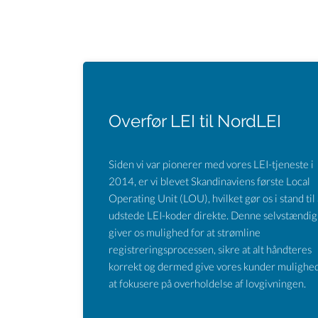
Overfør LEI til NordLEI
Siden vi var pionerer med vores LEI-tjeneste i
2014, er vi blevet Skandinaviens første Local
Operating Unit (LOU), hvilket gør os i stand til 
udstede LEI-koder direkte. Denne selvstændi
giver os mulighed for at strømline
registreringsprocessen, sikre at alt håndteres
korrekt og dermed give vores kunder mulighed
at fokusere på overholdelse af lovgivningen.