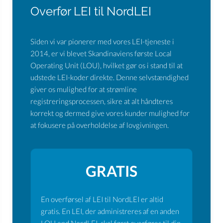
Overfør LEI til NordLEI
Siden vi var pionerer med vores LEI-tjeneste i
2014, er vi blevet Skandinaviens første Local
Operating Unit (LOU), hvilket gør os i stand til at
udstede LEI-koder direkte. Denne selvstændighed
giver os mulighed for at strømline
registreringsprocessen, sikre at alt håndteres
korrekt og dermed give vores kunder mulighed for
at fokusere på overholdelse af lovgivningen.
GRATIS
En overførsel af LEI til NordLEI er altid
gratis. En LEI, der administreres af en anden