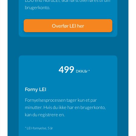
LOU end NordLEI, skal først overføres til din
brugerkonto.
Overfør LEI her
499
DKK/år *
Forny LEI
Fornyelsesprocessen tager kun et par
minutter. Hvis du ikke har en brugerkonto,
kan du registrere en.
* LEI-fornyelse, 5 år