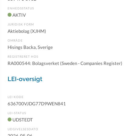
ENHEDSSTATUS
AKTIV
JURIDISK FORM
Aktiebolag (XJHM)
OMRÅDE
Hisings Backa, Sverige
REGISTRERET HOS
RA000544: Bolagsverket (Sweden - Companies Register)
LEI-oversigt
LEI KODE
636700VJDG77D9WEN841
LEI-STATUS
UDSTEDT
UDGIVELSESDATO
2026-05-06