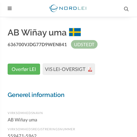
AB Wiñay uma
636700VJDG77D9WEN841
UDSTEDT
Overfør LEI
VIS LEI-OVERSIGT
Generel information
VIRKSOMHEDSNAVN
AB Wiñay uma
VIRKSOMHEDSREGISTRERINGSNUMMER
559471-5962